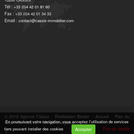
Tél :
+33 (0)4 42 01 81 60
Fax :
+33 (0)4 42 01 34 33
Email :
contact@cassis-immobilier.com
© 2018 Agence Falque -
Réalisation Bexter
-
Accueil
-
Plan du
En poursuivant votre navigation, vous acceptez l'utilisation de services
site
-
Honoraires
-
Mentions légales
Plus de détails
tiers pouvant installer des cookies
Accepter