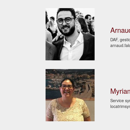
Arna
DAF, gesti
arnaud.fa
Myria
Service sy
locatrims