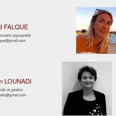
ud FALQUE
onnaire copropriété
lque@gmail.com
m LOUNADI
ndic et gestion
yndic@gmail.com