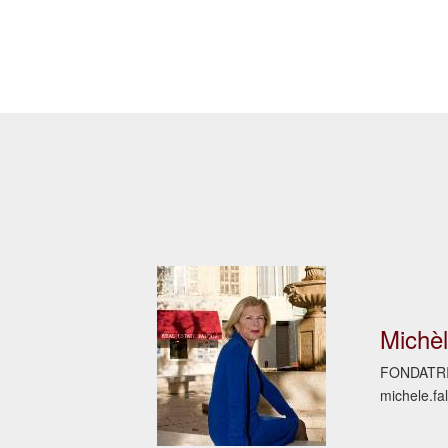
Michè
FONDATR
michele.f