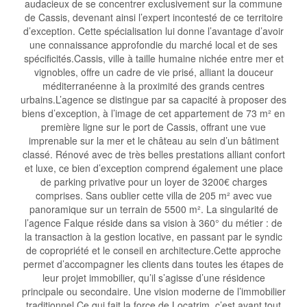
audacieux de se concentrer exclusivement sur la commune
de Cassis, devenant ainsi l’expert incontesté de ce territoire
d’exception. Cette spécialisation lui donne l’avantage d’avoir
une connaissance approfondie du marché local et de ses
spécificités.Cassis, ville à taille humaine nichée entre mer et
vignobles, offre un cadre de vie prisé, alliant la douceur
méditerranéenne à la proximité des grands centres
urbains.L’agence se distingue par sa capacité à proposer des
biens d’exception, à l’image de cet appartement de 73 m² en
première ligne sur le port de Cassis, offrant une vue
imprenable sur la mer et le château au sein d’un bâtiment
classé. Rénové avec de très belles prestations alliant confort
et luxe, ce bien d’exception comprend également une place
de parking privative pour un loyer de 3200€ charges
comprises. Sans oublier cette villa de 205 m² avec vue
panoramique sur un terrain de 5500 m². La singularité de
l’agence Falque réside dans sa vision à 360° du métier : de
la transaction à la gestion locative, en passant par le syndic
de copropriété et le conseil en architecture.Cette approche
permet d’accompagner les clients dans toutes les étapes de
leur projet immobilier, qu’il s’agisse d’une résidence
principale ou secondaire. Une vision moderne de l’immobilier
traditionnel Ce qui fait la force de Locatrim, c’est avant tout