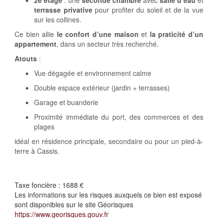
2e étage
: une
seconde chambre
avec
salle d’eau
et
terrasse privative
pour profiter du soleil et de la vue
sur les collines.
Ce bien allie
le confort d’une maison
et
la praticité d’un
appartement
, dans un secteur très recherché.
Atouts
:
Vue dégagée et environnement calme
Double espace extérieur (jardin + terrasses)
Garage et buanderie
Proximité immédiate du port, des commerces et des
plages
idéal en résidence principale, secondaire ou pour un pied-à-
terre à Cassis.
Taxe foncière :
1688 €
Les informations sur les risques auxquels ce bien est exposé
sont disponibles sur le site Géorisques
https://www.georisques.gouv.fr