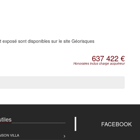
t exposé sont disponibles sur le site Géorisques
637 422 €
Honoraires inclus charge acquéreur
tiles
FACEBOOK
ISON VILLA