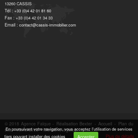
13260
CASSIS
Tél :
+33 (0)4 42 01 81 60
Fax :
+33 (0)4 42 01 34 33
Email :
contact@cassis-immobilier.com
© 2018 Agence Falque -
Réalisation Bexter
-
Accueil
-
Plan du
En poursuivant votre navigation, vous acceptez l'utilisation de services
site
-
Honoraires
-
Mentions légales
Plus de détails
tiers pouvant installer des cookies
Accepter